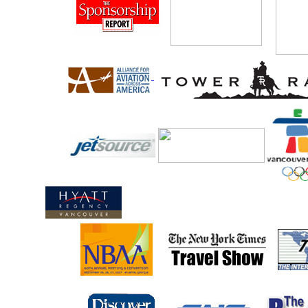
//
....
...
.