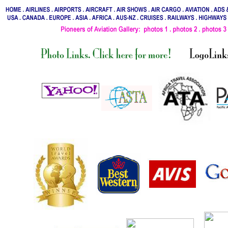
...
..
...