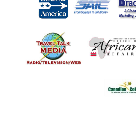
....
...